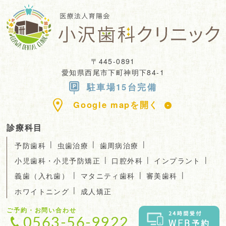
〒445-0891
愛知県西尾市下町神明下84-1
駐車場15台完備
Google mapを開く
診療科目
|
|
|
予防歯科
虫歯治療
歯周病治療
|
|
|
小児歯科・小児予防矯正
口腔外科
インプラント
|
|
|
義歯（入れ歯）
マタニティ歯科
審美歯科
|
ホワイトニング
成人矯正
ご予約・お問い合わせ
0563-56-9922