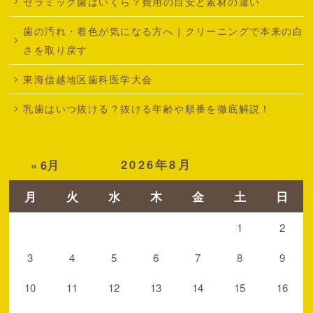
セラミック歯はいくら？費用の目安と素材の違い
歯の汚れ・着色が気になる方へ｜クリーニングで本来の白
さを取り戻す
東海信越地区歯科医学大会
乳歯はいつ抜ける？抜ける年齢や順番を徹底解説！
2026年8月
« 6月
月
火
水
木
金
土
日
1
2
3
4
5
6
7
8
9
10
11
12
13
14
15
16