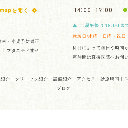
e mapを開く
休診日/木曜・日曜・祝日
歯科・小児予防矯正
科目によって曜日や時間
|
）
マタニティ歯科
療時間は直接医院へお問
フ紹介
|
クリニック紹介
|
設備紹介
|
アクセス・診療時間
|
ブログ