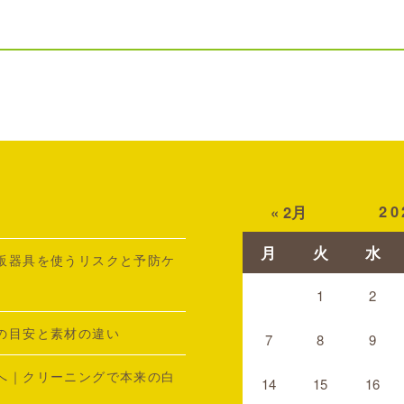
2
« 2月
月
火
水
販器具を使うリスクと予防ケ
1
2
の目安と素材の違い
7
8
9
へ｜クリーニングで本来の白
14
15
16