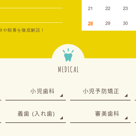
21
22
23
28
29
30
齢や順番を徹底解説！
小児歯科
小児予防矯正
義歯 (入れ歯)
審美歯科