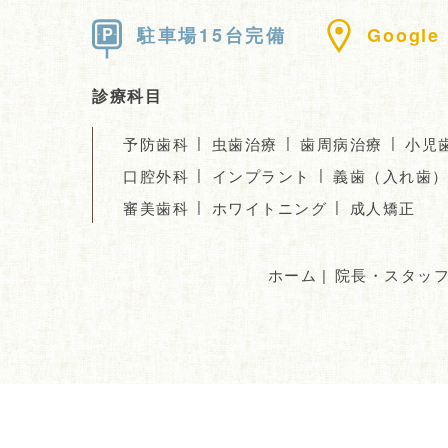
駐車場15台完備
Googl
診療科目
|
|
|
予防歯科
虫歯治療
歯周病治療
小児
|
|
口腔外科
インプラント
義歯（入れ歯
|
|
審美歯科
ホワイトニング
成人矯正
ホーム
|
院長・スタッ