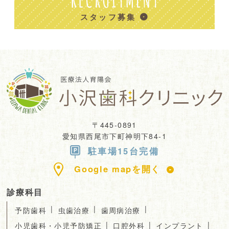
スタッフ募集
〒445-0891
愛知県西尾市下町神明下84-1
駐車場15台完備
Google mapを開く
診療科目
|
|
|
予防歯科
虫歯治療
歯周病治療
|
|
|
小児歯科・小児予防矯正
口腔外科
インプラント